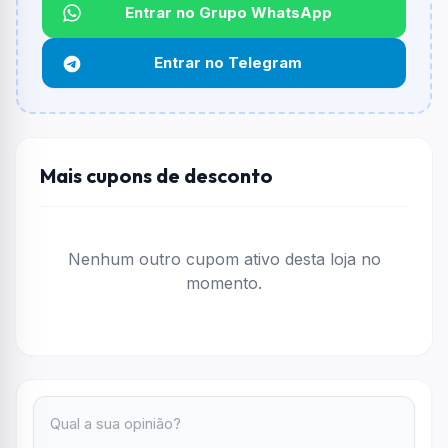
Qual é o desconto máximo?
Entrar no Grupo WhatsApp
Não informado ou sem limite.
Entrar no Telegram
Funciona em qualquer produto?
Não necessariamente. Depende de itens participantes
e alguns vendedores ou produtos especificos podem
não aceitar cupons.
Mais cupons de desconto
Nenhum outro cupom ativo desta loja no
momento.