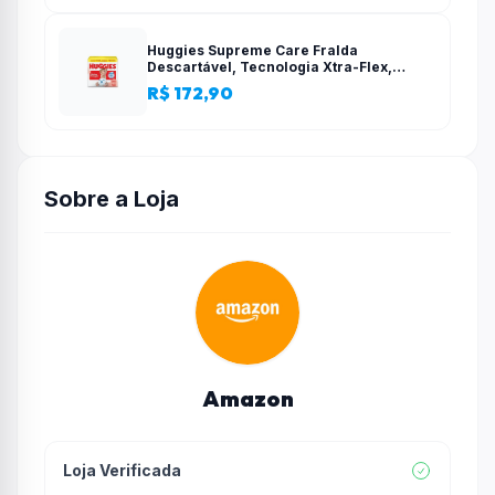
Huggies Supreme Care Fralda
Descartável, Tecnologia Xtra-Flex,
Canais em X, Máxima Proteção, XG, 140
R$ 172,90
Unidades
Sobre a Loja
Amazon
Loja Verificada