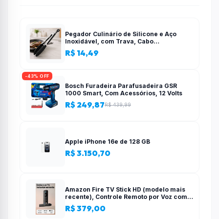
Pegador Culinário de Silicone e Aço
Inoxidável, com Trava, Cabo
Antiderrapante, Multiuso, Preto, de 28
R$ 14,49
cm, Para salada, pastas, cozinha
-43% OFF
Bosch Furadeira Parafusadeira GSR
1000 Smart, Com Acessórios, 12 Volts
R$ 249,87
R$ 439,99
Apple iPhone 16e de 128 GB
R$ 3.150,70
Amazon Fire TV Stick HD (modelo mais
recente), Controle Remoto por Voz com
Alexa, alimentado pela TV, com
R$ 379,00
configuração simples