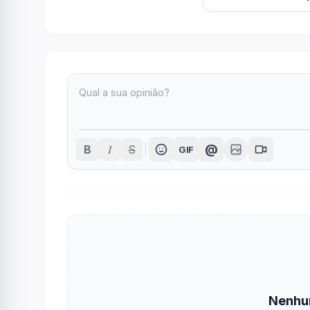
I
@
B
S
GIF
Nenhu