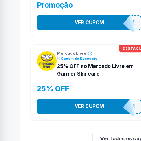
Promoção
VER CUPOM
MODANOMELI
DESTAQ
Mercado Livre
Cupom de Desconto
25% OFF no Mercado Livre em
Garnier Skincare
25% OFF
br/_Container_me5pokemon1p?
VER CUPOM
MELIGARNIER
otifications&utm_source=whatsapp&ut
Ver todos os cu