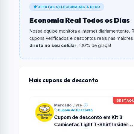
De quanto é o desconto?
OFERTAS SELECIONADAS A DEDO
O cupom dá
10% OFF
em compras.
Economia Real Todos os Dias
Qual é o valor minimo de compra?
Nossa equipe monitora a internet diariamentente.
O valor minimo de compra é R$ 49,00.
cupons verificados e descontos reais nas maiores l
direto no seu celular
, 100% de graça!
Qual é o desconto máximo?
Até
R$ 40,00
por compra.
Funciona em qualquer produto?
Não necessariamente. Depende de itens partic
Mais cupons de desconto
podem não aceitar cupons.
DESTAQ
Mercado Livre
Cupom de Desconto
Cupom de desconto em Kit 3
Camisetas Light T-Shirt Insider
no Mercado Livre