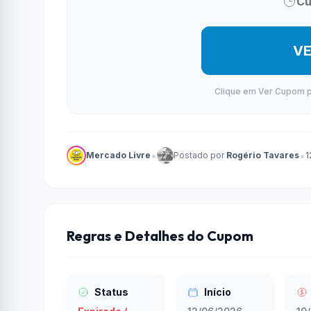
Cu
ME
V
Clique em Ver Cupom par
•
•
Mercado Livre
Postado por
Rogério Tavares
1
Regras e Detalhes do Cupom
Status
Início