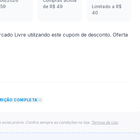
/06/2026
Compras acima
:59
de R$ 49
Limitado a R$
40
o Livre utilizando este cupom de desconto. Oferta
 desconto de 10% no valor total do carrinho até
CRIÇÃO COMPLETA
limite de desconto não aumenta, mesmo em grandes
 aviso prévio. Confira sempre as condições na loja.
Termos de Uso
.