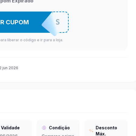
pom Expirado
LHORESPROMOS
ER CUPOM
a liberar o código e ir para a loja.
2 jun 2026
Validade
Condição
Desconto
Máx.