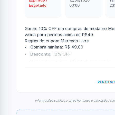
Expirado /
12/06/2026
19
Esgotado
00:00
23
Ganhe 10% OFF em compras de moda no Mercad
válida para pedidos acima de R$49.
Regras do cupom Mercado Livre
Compra mínima:
R$ 49,00
Desconto:
10% OFF
Desconto máximo:
R$ 40,00 por pedido
Vencimento:
Válido até 19/06/2026
Na prática, a empresa
Mercado Livre
dará um
VER DES
atingir o teto de R$ 40,00. Depois disso, o 
compras.
FAQ – Cupom Mercado Livre
Informações sujeitas a erros humanos e alterações sem
Qual é o código de desconto?
O código é
MELHORESPROMOS
.