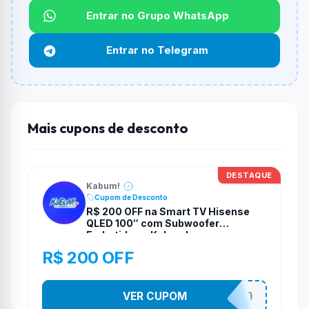
Qual é o desconto máximo?
Entrar no Grupo WhatsApp
Não informado ou sem limite.
Entrar no Telegram
Funciona em qualquer produto?
Não necessariamente. Depende de itens participantes
e alguns vendedores ou produtos especificos podem
não aceitar cupons.
Mais cupons de desconto
DESTAQUE
Kabum!
Cupom de Desconto
R$ 200 OFF na Smart TV Hisense
QLED 100″ com Subwoofer
Embutido na Kabum!
R$ 200 OFF
VER CUPOM
TELAO200