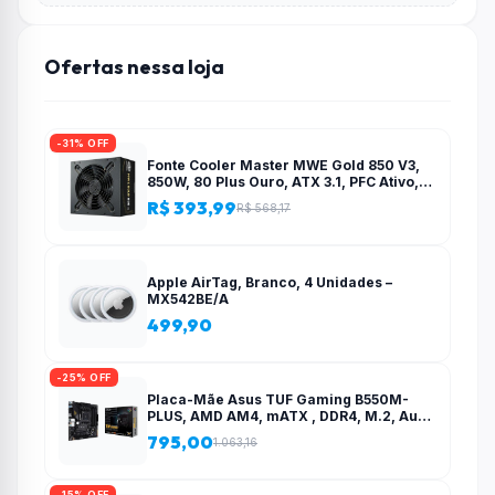
Ofertas nessa loja
-31% OFF
Fonte Cooler Master MWE Gold 850 V3,
850W, 80 Plus Ouro, ATX 3.1, PFC Ativo,
Preto – MPE-8506-ACAG-BBR
R$ 393,99
R$ 568,17
Apple AirTag, Branco, 4 Unidades –
MX542BE/A
499,90
-25% OFF
Placa-Mãe Asus TUF Gaming B550M-
PLUS, AMD AM4, mATX , DDR4, M.2, Aura
para fita RGB – 90MB14A0-C1BAY0
795,00
1.063,16
-15% OFF