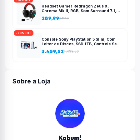
Headset Gamer Redragon Zeus X,
Chroma Mk.II, RGB, Som Surround 7.1,
Drivers 53mm, USB, Preto e Vermelho –
289,99
341,16
H510-RGB
-23% OFF
Console Sony PlayStation 5 Slim, Com
Leitor de Discos, SSD 1TB, Controle Sem
Fio DualSense + 2 Jogos – 1000038858
3.459,52
4.499,00
Sobre a Loja
Kabum!