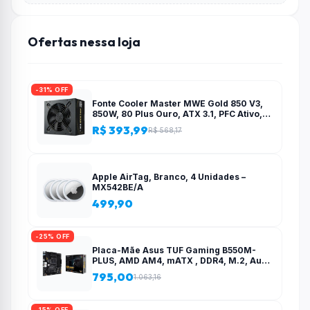
Ofertas nessa loja
-31% OFF
Fonte Cooler Master MWE Gold 850 V3,
850W, 80 Plus Ouro, ATX 3.1, PFC Ativo,
Preto – MPE-8506-ACAG-BBR
R$ 393,99
R$ 568,17
Apple AirTag, Branco, 4 Unidades –
MX542BE/A
499,90
-25% OFF
Placa-Mãe Asus TUF Gaming B550M-
PLUS, AMD AM4, mATX , DDR4, M.2, Aura
para fita RGB – 90MB14A0-C1BAY0
795,00
1.063,16
-15% OFF