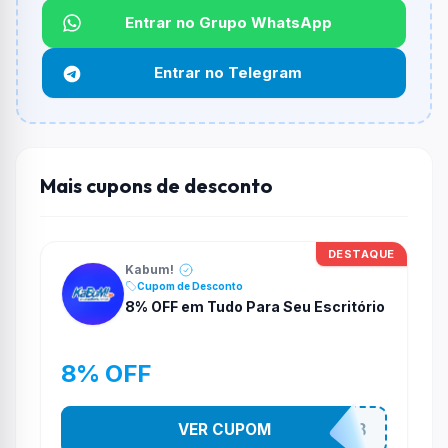
Não informado ou sem limite.
Entrar no Grupo WhatsApp
Funciona em qualquer produto?
Entrar no Telegram
Não necessariamente. Depende de itens participantes
e alguns vendedores ou produtos especificos podem
não aceitar cupons.
Mais cupons de desconto
DESTAQUE
Kabum!
Cupom de Desconto
8% OFF em Tudo Para Seu Escritório
8% OFF
VER CUPOM
ESTADAOOFFICE8