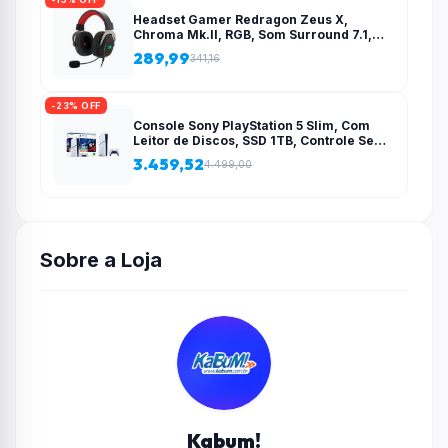
Headset Gamer Redragon Zeus X,
Chroma Mk.II, RGB, Som Surround 7.1,
Drivers 53mm, USB, Preto e Vermelho –
289,99
341,16
H510-RGB
-23% OFF
Console Sony PlayStation 5 Slim, Com
Leitor de Discos, SSD 1TB, Controle Sem
Fio DualSense + 2 Jogos – 1000038858
3.459,52
4.499,00
Sobre a Loja
Kabum!