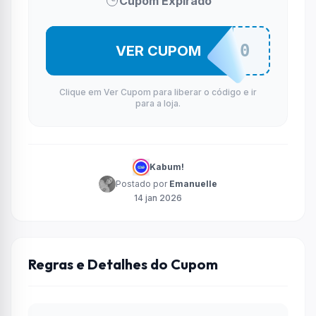
Cupom Expirado
SEUMONITOR10
VER CUPOM
Clique em Ver Cupom para liberar o código e ir
para a loja.
Kabum!
Postado por
Emanuelle
14 jan 2026
Regras e Detalhes do Cupom