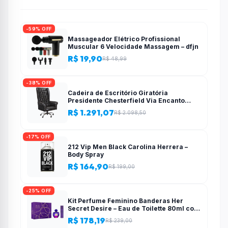
-59% OFF
Massageador Elétrico Profissional
Muscular 6 Velocidade Massagem – dfjn
R$ 19,90
R$ 48,99
-38% OFF
Cadeira de Escritório Giratória
Presidente Chesterfield Via Encanto
Preta
R$ 1.291,07
R$ 2.098,50
-17% OFF
212 Vip Men Black Carolina Herrera –
Body Spray
R$ 164,90
R$ 199,00
-25% OFF
Kit Perfume Feminino Banderas Her
Secret Desire – Eau de Toilette 80ml com
Desodorante
R$ 178,19
R$ 239,00