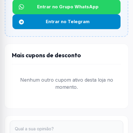
Não informado ou sem limite.
Entrar no Grupo WhatsApp
Funciona em qualquer produto?
Entrar no Telegram
Não necessariamente. Depende de itens participantes
e alguns vendedores ou produtos especificos podem
não aceitar cupons.
Mais cupons de desconto
Nenhum outro cupom ativo desta loja no
momento.