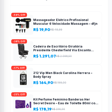
-59% OFF
Massageador Elétrico Profissional
Muscular 6 Velocidade Massagem – dfjn
R$ 19,90
R$ 48,99
-38% OFF
Cadeira de Escritório Giratória
Presidente Chesterfield Via Encanto
Preta
R$ 1.291,07
R$ 2.098,50
-17% OFF
212 Vip Men Black Carolina Herrera –
Body Spray
R$ 164,90
R$ 199,00
-25% OFF
Kit Perfume Feminino Banderas Her
Secret Desire – Eau de Toilette 80ml com
Desodorante
R$ 178,19
R$ 239,00