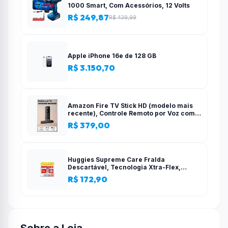
1000 Smart, Com Acessórios, 12 Volts
R$ 249,87
R$ 439,99
Apple iPhone 16e de 128 GB
R$ 3.150,70
Amazon Fire TV Stick HD (modelo mais
recente), Controle Remoto por Voz com
Alexa, alimentado pela TV, com
R$ 379,00
configuração simples
Huggies Supreme Care Fralda
Descartável, Tecnologia Xtra-Flex,
Canais em X, Máxima Proteção, XG, 140
R$ 172,90
Unidades