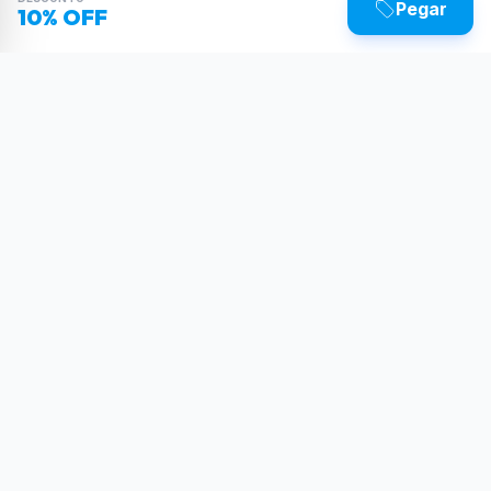
Pegar
10% OFF
Sua dose diária de poder tecnológico.
Reviews, tutoriais e as últimas novidades do
mundo Tech.
SIGA-NOS