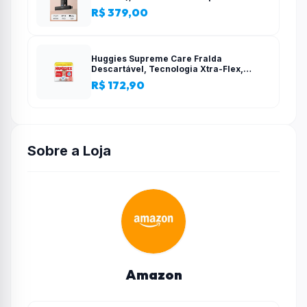
Alexa, alimentado pela TV, com
R$ 379,00
configuração simples
Huggies Supreme Care Fralda
Descartável, Tecnologia Xtra-Flex,
Canais em X, Máxima Proteção, XG, 140
R$ 172,90
Unidades
Sobre a Loja
Amazon