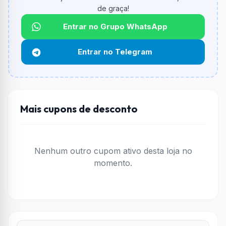
O valor minimo de compra é R$ 200,00.
de graça!
Qual é o desconto máximo?
Entrar no Grupo WhatsApp
Não informado ou sem limite.
Entrar no Telegram
Funciona em qualquer produto?
Não necessariamente. Depende de itens participantes
e alguns vendedores ou produtos especificos podem
não aceitar cupons.
Mais cupons de desconto
Nenhum outro cupom ativo desta loja no
momento.