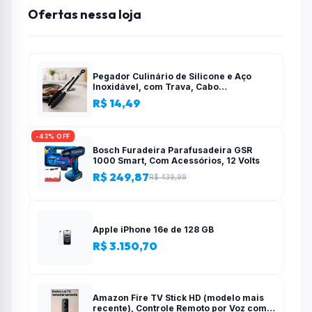
Ofertas nessa loja
Pegador Culinário de Silicone e Aço
Inoxidável, com Trava, Cabo
Antiderrapante, Multiuso, Preto, de 28
R$ 14,49
cm, Para salada, pastas, cozinha
-43% OFF
Bosch Furadeira Parafusadeira GSR
1000 Smart, Com Acessórios, 12 Volts
R$ 249,87
R$ 439,99
Apple iPhone 16e de 128 GB
R$ 3.150,70
Amazon Fire TV Stick HD (modelo mais
recente), Controle Remoto por Voz com