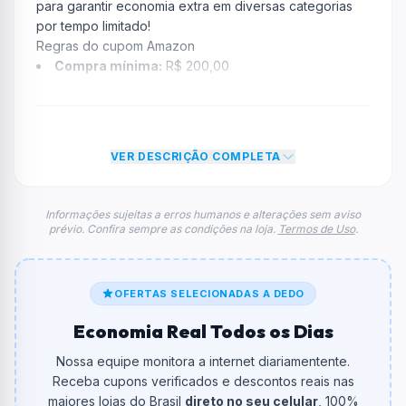
para garantir economia extra em diversas categorias
por tempo limitado!
Regras do cupom Amazon
Compra mínima:
R$ 200,00
Desconto:
10% OFF
Desconto máximo:
Não informado / Sem limite
Vencimento:
Válido até 06/04/2026
VER DESCRIÇÃO COMPLETA
Na prática, a empresa
Amazon
dará um desconto de
10% no total do carrinho, não foram econtradas
informações sobre restrição de teto máximo para esse
Informações sujeitas a erros humanos e alterações sem aviso
prévio. Confira sempre as condições na loja.
Termos de Uso
.
cupom.
FAQ – Cupom Amazon
Qual é o código de desconto?
O código é
FAMILIA
.
OFERTAS SELECIONADAS A DEDO
Economia Real Todos os Dias
De quanto é o desconto?
O cupom dá
10% OFF
em compras.
Nossa equipe monitora a internet diariamentente.
Receba cupons verificados e descontos reais nas
Qual é o valor minimo de compra?
maiores lojas do Brasil
direto no seu celular
, 100%