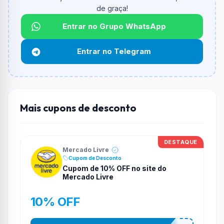
Qual é o valor minimo de compra?
de graça!
O valor minimo de compra é R$ 109,00.
Entrar no Grupo WhatsApp
Qual é o desconto máximo?
Não informado ou sem limite.
Entrar no Telegram
Funciona em qualquer produto?
Não necessariamente. Depende de itens participantes
e alguns vendedores ou produtos especificos podem
não aceitar cupons.
Mais cupons de desconto
DESTAQUE
Mercado Livre
Cupom de Desconto
Cupom de 10% OFF no site do
Mercado Livre
10% OFF