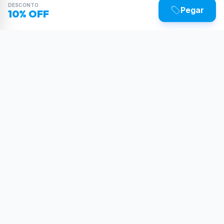
DESCONTO
Pegar
10% OFF
Sua dose diária de poder tecnológico.
Reviews, tutoriais e as últimas novidades do
mundo Tech.
SIGA-NOS