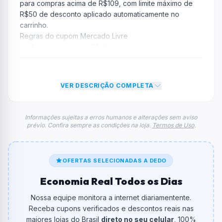
para compras acima de R$109, com limite máximo de
R$50 de desconto aplicado automaticamente no
carrinho.
Regras do cupom Mercado Livre
Compra mínima:
R$ 109,00
Desconto:
10% OFF
Desconto máximo:
Não informado / Sem limite
Vencimento:
Válido até 07/04/2026
VER DESCRIÇÃO COMPLETA
Na prática, a empresa
Mercado Livre
dará um
desconto de 10% no total do carrinho, não foram
Informações sujeitas a erros humanos e alterações sem aviso
prévio. Confira sempre as condições na loja.
Termos de Uso
.
econtradas informações sobre restrição de teto
máximo para esse cupom.
FAQ – Cupom Mercado Livre
Qual é o código de desconto?
OFERTAS SELECIONADAS A DEDO
O código é
BELEZALIVRE
.
Economia Real Todos os Dias
De quanto é o desconto?
Nossa equipe monitora a internet diariamentente.
O cupom dá
10% OFF
em compras.
Receba cupons verificados e descontos reais nas
maiores lojas do Brasil
direto no seu celular
, 100%