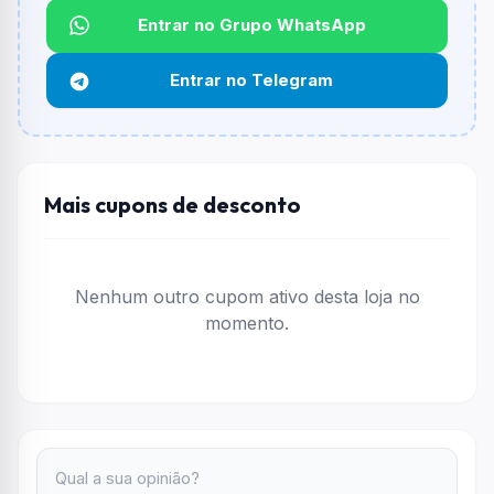
Qual é o desconto máximo?
Entrar no Grupo WhatsApp
Não informado ou sem limite.
Entrar no Telegram
Funciona em qualquer produto?
Não necessariamente. Depende de itens participantes
e alguns vendedores ou produtos especificos podem
não aceitar cupons.
Mais cupons de desconto
Nenhum outro cupom ativo desta loja no
momento.