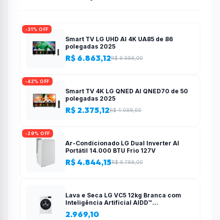
-31% OFF
Smart TV LG UHD AI 4K UA85 de 86
polegadas 2025
R$ 6.863,12
R$ 9.999,00
-42% OFF
Smart TV 4K LG QNED AI QNED70 de 50
polegadas 2025
R$ 2.375,12
R$ 4.099,00
-29% OFF
Ar-Condicionado LG Dual Inverter AI
Portátil 14.000 BTU Frio 127V
R$ 4.844,15
R$ 6.799,00
Lava e Seca LG VC5 12kg Branca com
Inteligência Artificial AIDD™
(CV3012WC5) – 127v
2.969,10