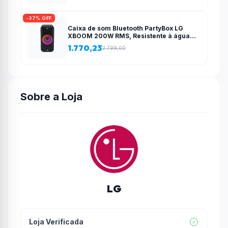
-37% OFF
Caixa de som Bluetooth PartyBox LG
XBOOM 200W RMS, Resistente à água
(IPX4), 12 horas de bateria e Iluminação
1.770,23
2.799,00
de Festa – XL5T
Sobre a Loja
LG
Loja Verificada