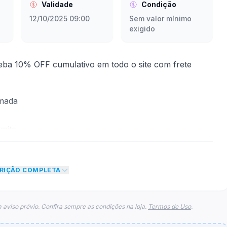
Validade
Condição
12/10/2025 09:00
Sem valor mínimo
exigido
ba 10% OFF cumulativo em todo o site com frete
rmada
mite
to de 10% no total do carrinho, não foram
CRIÇÃO COMPLETA
eto máximo para esse cupom.
 aviso prévio. Confira sempre as condições na loja.
Termos de Uso
.