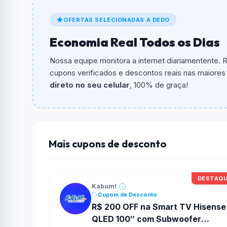
De quanto é o desconto?
OFERTAS SELECIONADAS A DEDO
O cupom dá
10% OFF
em compras.
Economia Real Todos os Dias
Qual é o valor minimo de compra?
O valor minimo de compra é Não exigido ou 
Nossa equipe monitora a internet diariamentente.
cupons verificados e descontos reais nas maiores l
Qual é o desconto máximo?
direto no seu celular
, 100% de graça!
Não informado ou sem limite.
Funciona em qualquer produto?
Não necessariamente. Depende de itens partic
podem não aceitar cupons.
Mais cupons de desconto
DESTAQ
Kabum!
Cupom de Desconto
R$ 200 OFF na Smart TV Hisense
QLED 100″ com Subwoofer