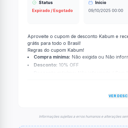
Status
Início
Expirado / Esgotado
09/10/2025 00:00
Aproveite o cupom de desconto Kabum e rece
grátis para todo o Brasil!
Regras do cupom Kabum!
Compra mínima:
Não exigida ou Não info
Desconto:
10% OFF
Desconto máximo:
Não informado / Sem li
Vencimento:
Válido até 12/10/2025
Na prática, a empresa
Kabum!
dará um descon
VER DES
econtradas informações sobre restrição de t
FAQ – Cupom Kabum!
Qual é o código de desconto?
Informações sujeitas a erros humanos e alterações sem
O código é
10DO10
.