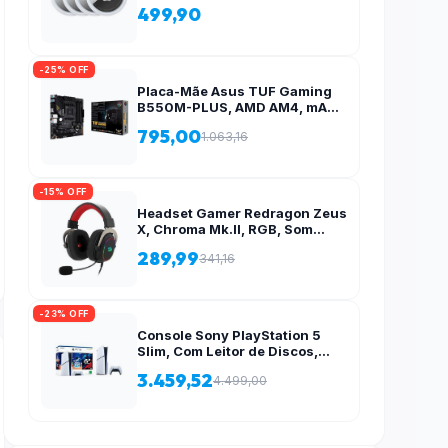
499,90
-25% OFF
Placa-Mãe Asus TUF Gaming
B550M-PLUS, AMD AM4, mATX
, DDR4, M.2, Aura para fita RGB
795,00
1.063,16
– 90MB14A0-C1BAY0
-15% OFF
Headset Gamer Redragon Zeus
X, Chroma Mk.II, RGB, Som
Surround 7.1, Drivers 53mm,
289,99
341,16
USB, Preto e Vermelho – H510-
RGB
-23% OFF
Console Sony PlayStation 5
Slim, Com Leitor de Discos,
SSD 1TB, Controle Sem Fio
3.459,52
4.499,00
DualSense + 2 Jogos –
1000038858