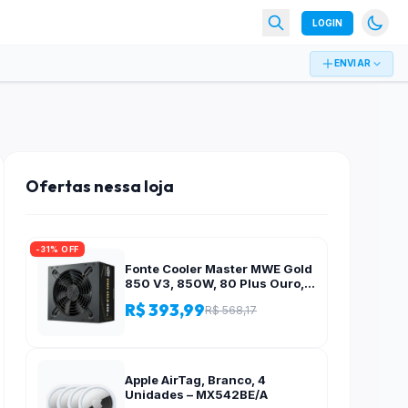
LOGIN
ENVIAR
Ofertas nessa loja
-31% OFF
Fonte Cooler Master MWE Gold
850 V3, 850W, 80 Plus Ouro,
ATX 3.1, PFC Ativo, Preto – MPE-
R$ 393,99
R$ 568,17
8506-ACAG-BBR
Apple AirTag, Branco, 4
Unidades – MX542BE/A