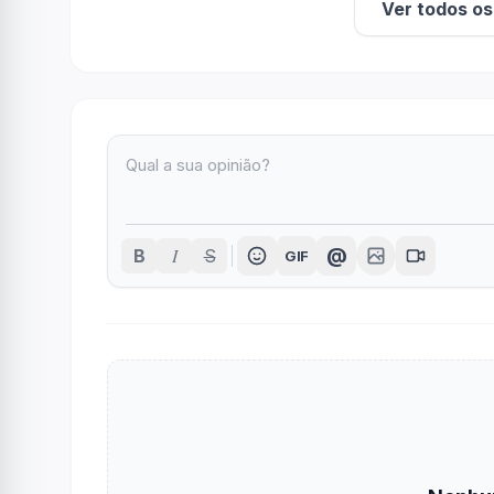
Ver todos o
I
@
B
S
GIF