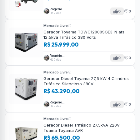
Rogério
0
0
Tavares
Há 7 dias
Mercado Livre
Gerador Toyama TDWG12000SGE3-N ats
12,5kva Trifásico 380 Volts
R$ 25.999,00
Rogério
0
0
Tavares
Há 7 dias
Mercado Livre
Gerador Diesel Toyama 27,5 kW 4 Cilindros
Trifásico Silencioso 380V
R$ 43.290,00
Rogério
0
0
Tavares
Há 7 dias
Mercado Livre
Gerador Diesel Trifásico 27,5kVA 220V
Toama Toyama AVR
R$ 65.500,00