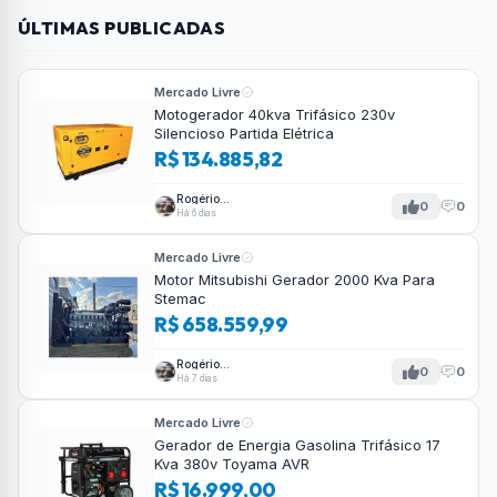
ÚLTIMAS PUBLICADAS
Mercado Livre
Motogerador 40kva Trifásico 230v
Silencioso Partida Elétrica
R$ 134.885,82
Rogério
0
0
Tavares
Há 6 dias
Mercado Livre
Motor Mitsubishi Gerador 2000 Kva Para
Stemac
R$ 658.559,99
Rogério
0
0
Tavares
Há 7 dias
Mercado Livre
Gerador de Energia Gasolina Trifásico 17
Kva 380v Toyama AVR
R$ 16.999,00