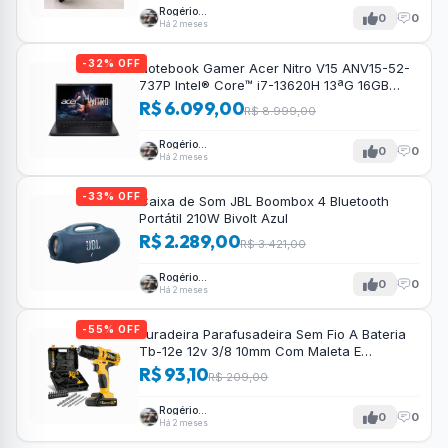
Rogério
0
0
Tavares
Há 2 meses
-32% OFF
Notebook Gamer Acer Nitro V15 ANV15-52-
737P Intel® Core™ i7-13620H 13ªG 16GB
RAM 512GB SSD RTX4050 FHD 15.6”
R$ 6.099,00
R$ 8.999,00
Rogério
0
0
Tavares
Há 2 meses
-33% OFF
Caixa de Som JBL Boombox 4 Bluetooth
Portátil 210W Bivolt Azul
R$ 2.289,00
R$ 3.421,00
Rogério
0
0
Tavares
Há 2 meses
-55% OFF
Furadeira Parafusadeira Sem Fio A Bateria
Tb-12e 12v 3/8 10mm Com Maleta E
Acessórios The Black Tools
R$ 93,10
R$ 209,00
Rogério
0
0
Tavares
Há 2 meses