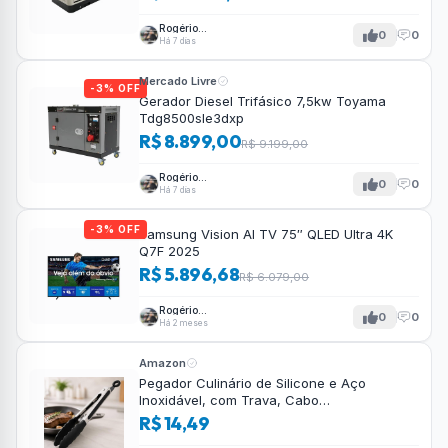
Rogério
0
0
Tavares
Há 7 dias
Mercado Livre
-3% OFF
Gerador Diesel Trifásico 7,5kw Toyama
Tdg8500sle3dxp
R$ 8.899,00
R$ 9.199,00
Rogério
0
0
Tavares
Há 7 dias
-3% OFF
Samsung Vision AI TV 75″ QLED Ultra 4K
Q7F 2025
R$ 5.896,68
R$ 6.079,00
Rogério
0
0
Tavares
Há 2 meses
Amazon
Pegador Culinário de Silicone e Aço
Inoxidável, com Trava, Cabo
Antiderrapante, Multiuso, Preto, de 28 cm,
R$ 14,49
Para salada, pastas, cozinha