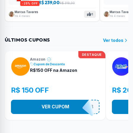
R$ 239,00
R$ 319,00
-25% OFF
Marcus Tavares
Marcus Tavares
1
Há 4 meses
Há 4 meses
ÚLTIMOS CUPONS
Ver todos
DESTAQUE
Amazon
Cupom de Desconto
R$150 OFF na Amazon
R$ 150 OFF
R$ 20
VER CUPOM
ULTIMO8DO8