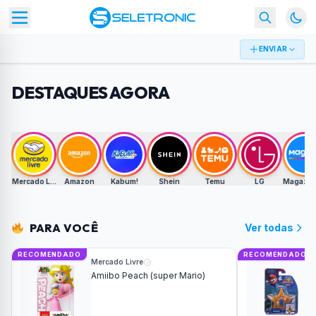
ENVIAR
DESTAQUES AGORA
Mercado Livre
Amazon
Kabum!
Shein
Temu
LG
Magazine
PARA VOCÊ
Ver todas
RECOMENDADO
RECOMENDADO
Mercado Livre
Amiibo Peach (super Mario)