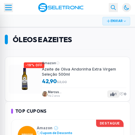
ENVIAR
ÓLEOS E AZEITES
Amazon
-19% OFF
Azeite de Oliva Andorinha Extra Virgem
Seleção 500ml
42,90
53,00
Marcus
1
0
Tavares
Há 2 anos
TOP CUPONS
DESTAQUE
Amazon
Cupom de Desconto